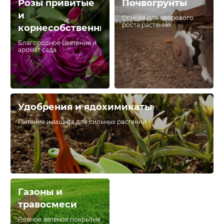
Розы привитые
Почвогрунты
и
Основа для здорового
роста растений
корнесобственные
Благородное цветение и
аромат сада
Удобрения и ядохимикаты
Питание и защита для сильных растений
Газоны и
травосмеси
Ровное зелёное покрытие