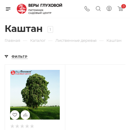
0
Каштан
1
—
—
—
Главная
Каталог
Лиственные деревья
Каштан
ФИЛЬТР