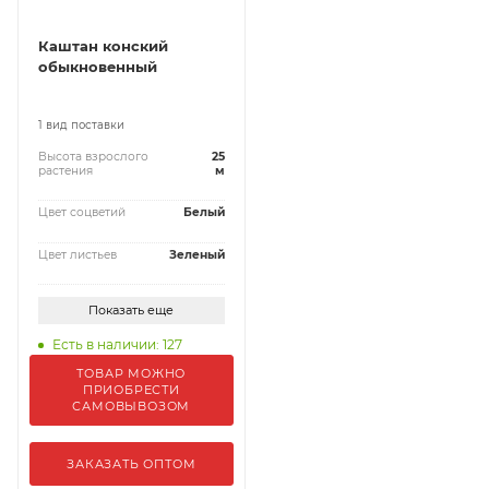
Каштан конский
обыкновенный
1 вид поставки
Высота взрослого
25
растения
м
Цвет соцветий
Белый
Цвет листьев
Зеленый
Показать еще
Есть в наличии: 127
ТОВАР МОЖНО
ПРИОБРЕСТИ
САМОВЫВОЗОМ
ЗАКАЗАТЬ ОПТОМ