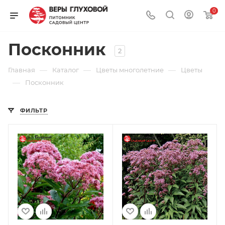
0
Посконник
2
—
—
—
Главная
Каталог
Цветы многолетние
Цветы
—
Посконник
ФИЛЬТР