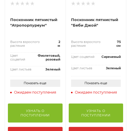
Посконник пятнистый
Посконник пятнистый
"Атропорпуреум"
"Беби Джой"
Высота взрослого
2
Высота взрослого
75
растения
м
растения
см
Цвет
Фиолетовый,
Цвет соцветий
Сиреневый
соцветий
розовый
Цвет листьев
Зеленый
Цвет листьев
Зеленый
Показать еще
Показать еще
Ожидаем поступления
Ожидаем поступления
УЗНАТЬ О
УЗНАТЬ О
ПОСТУПЛЕНИИ
ПОСТУПЛЕНИИ