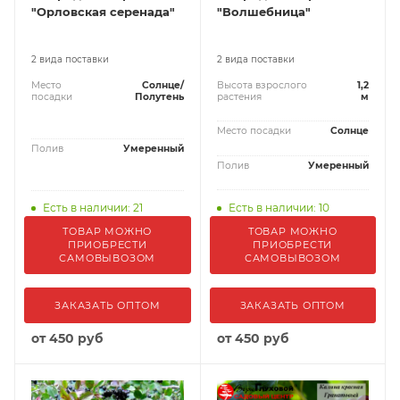
"Орловская серенада"
"Волшебница"
2 вида поставки
2 вида поставки
Место
Солнце/
Высота взрослого
1,2
посадки
Полутень
растения
м
Место посадки
Солнце
Полив
Умеренный
Полив
Умеренный
Есть в наличии: 21
Есть в наличии: 10
ТОВАР МОЖНО
ТОВАР МОЖНО
ПРИОБРЕСТИ
ПРИОБРЕСТИ
САМОВЫВОЗОМ
САМОВЫВОЗОМ
ЗАКАЗАТЬ ОПТОМ
ЗАКАЗАТЬ ОПТОМ
от
450 руб
от
450 руб