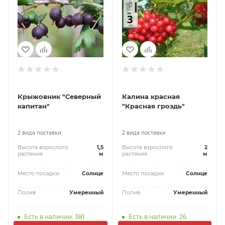
Крыжовник "Северный
Калина красная
капитан"
"Красная гроздь"
2 вида поставки
2 вида поставки
Высота взрослого
1,5
Высота взрослого
2
растения
м
растения
м
Место посадки
Солнце
Место посадки
Солнце
Полив
Умеренный
Полив
Умеренный
Есть в наличии: 381
Есть в наличии: 26