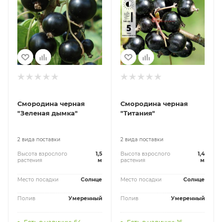
Смородина черная
Смородина черная
"Зеленая дымка"
"Титания"
2 вида поставки
2 вида поставки
Высота взрослого
1,5
Высота взрослого
1,4
растения
м
растения
м
Место посадки
Солнце
Место посадки
Солнце
Полив
Умеренный
Полив
Умеренный