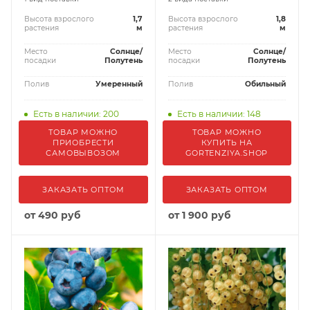
Высота взрослого
1,7
Высота взрослого
1,8
растения
м
растения
м
Место
Солнце/
Место
Солнце/
посадки
Полутень
посадки
Полутень
Полив
Умеренный
Полив
Обильный
Есть в наличии: 200
Есть в наличии: 148
ТОВАР МОЖНО
ТОВАР МОЖНО
ПРИОБРЕСТИ
КУПИТЬ НА
САМОВЫВОЗОМ
GORTENZIYA.SHOP
ЗАКАЗАТЬ ОПТОМ
ЗАКАЗАТЬ ОПТОМ
от
490 руб
от
1 900 руб