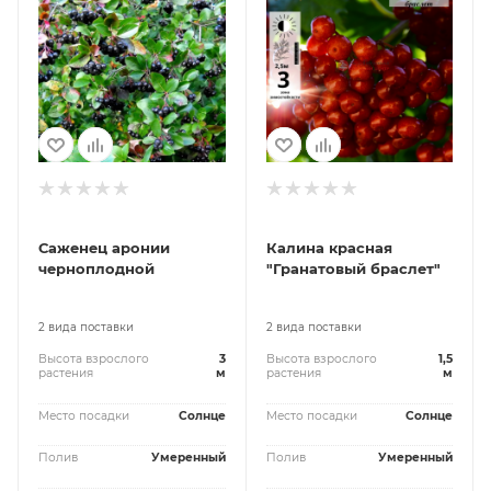
Саженец аронии
Калина красная
черноплодной
"Гранатовый браслет"
2 вида поставки
2 вида поставки
Высота взрослого
3
Высота взрослого
1,5
растения
м
растения
м
Место посадки
Солнце
Место посадки
Солнце
Полив
Умеренный
Полив
Умеренный