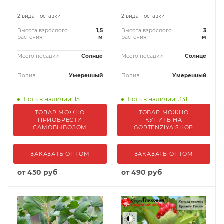
2 вида поставки
2 вида поставки
Высота взрослого
1,5
Высота взрослого
3
растения
м
растения
м
Место посадки
Солнце
Место посадки
Солнце
Полив
Умеренный
Полив
Умеренный
Есть в наличии: 15
Есть в наличии: 331
ТОВАР МОЖНО
ТОВАР МОЖНО
ПРИОБРЕСТИ
КУПИТЬ НА
САМОВЫВОЗОМ
GORTENZIYA.SHOP
ЗАКАЗАТЬ ОПТОМ
ЗАКАЗАТЬ ОПТОМ
от
450 руб
от
490 руб