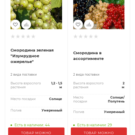
Смородина зеленая
Смородина в
"Изумрудное
ассортименте
ожерелье"
2 вида поставки
2 вида поставки
Высота взрослого
1,2 - 1,5
Высота взрослого
2
растения
м
растения
м
Место
Солнце/
Место посадки
Солнце
посадки
Полутень
Полив
Умеренный
Полив
Умеренный
Есть в наличии: 44
Есть в наличии: 29
ТОВАР МОЖНО
ТОВАР МОЖНО