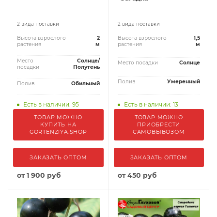
2 вида поставки
2 вида поставки
Высота взрослого
2
Высота взрослого
1,5
растения
м
растения
м
Место
Солнце/
Место посадки
Солнце
посадки
Полутень
Полив
Умеренный
Полив
Обильный
Есть в наличии: 95
Есть в наличии: 13
ТОВАР МОЖНО
ТОВАР МОЖНО
КУПИТЬ НА
ПРИОБРЕСТИ
GORTENZIYA.SHOP
САМОВЫВОЗОМ
ЗАКАЗАТЬ ОПТОМ
ЗАКАЗАТЬ ОПТОМ
от
1 900 руб
от
450 руб