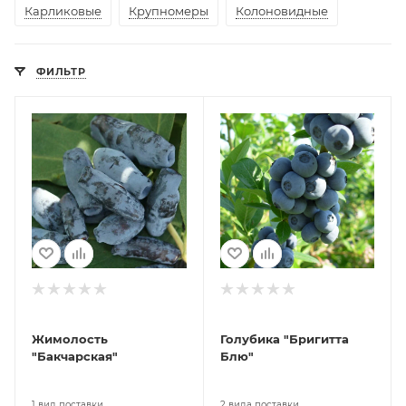
Карликовые
Крупномеры
Колоновидные
ФИЛЬТР
Жимолость
Голубика "Бригитта
"Бакчарская"
Блю"
1 вид поставки
2 вида поставки