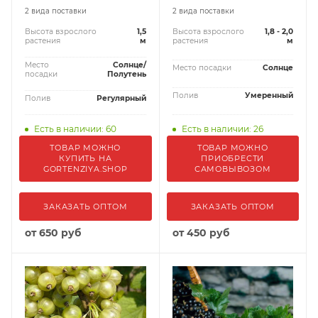
2 вида поставки
2 вида поставки
Высота взрослого
1,5
Высота взрослого
1,8 - 2,0
растения
м
растения
м
Место
Солнце/
Место посадки
Солнце
посадки
Полутень
Полив
Умеренный
Полив
Регулярный
Есть в наличии: 60
Есть в наличии: 26
ТОВАР МОЖНО
ТОВАР МОЖНО
КУПИТЬ НА
ПРИОБРЕСТИ
GORTENZIYA.SHOP
САМОВЫВОЗОМ
ЗАКАЗАТЬ ОПТОМ
ЗАКАЗАТЬ ОПТОМ
от
650 руб
от
450 руб