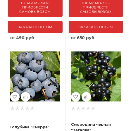
ТОВАР МОЖНО
ТОВАР МОЖНО
ПРИОБРЕСТИ
ПРИОБРЕСТИ
САМОВЫВОЗОМ
САМОВЫВОЗОМ
ЗАКАЗАТЬ ОПТОМ
ЗАКАЗАТЬ ОПТОМ
от
490 руб
от
650 руб
Смородина черная
Голубика "Сиерра"
"Загадка"