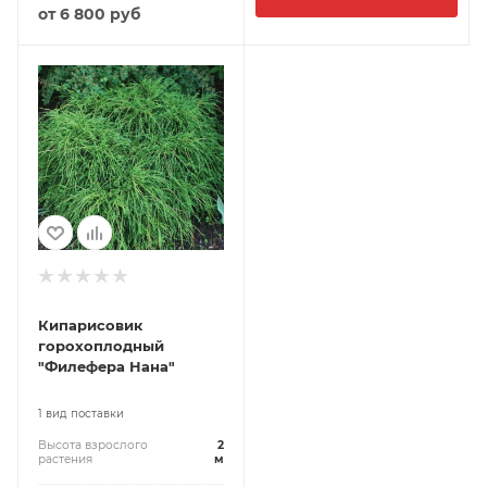
от
6 800 руб
Кипарисовик
горохоплодный
"Филефера Нана"
1 вид поставки
Высота взрослого
2
растения
м