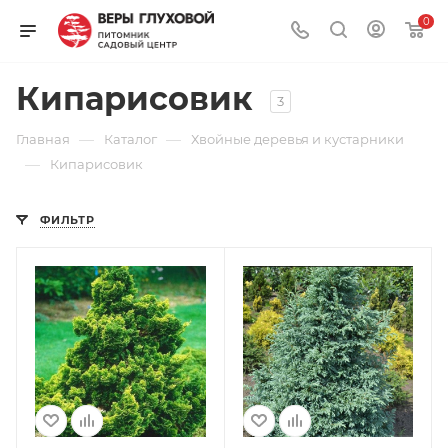
0
Кипарисовик
3
—
—
Главная
Каталог
Хвойные деревья и кустарники
—
Кипарисовик
ФИЛЬТР