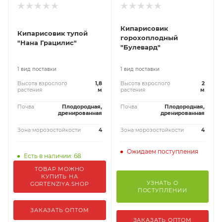
Кипарисовик
Кипарисовик тупой
горохоплодный
"Нана Грацилис"
"Булевард"
1 вид поставки
1 вид поставки
Высота взрослого
1,8
Высота взрослого
2
растения
м
растения
м
Почва
Плодородная,
Почва
Плодородная,
дренированная
дренированная
Зона морозостойкости
4
Зона морозостойкости
4
Ожидаем поступления
Есть в наличии: 68
ТОВАР МОЖНО
КУПИТЬ НА
УЗНАТЬ О
GORTENZIYA.SHOP
ПОСТУПЛЕНИИ
ЗАКАЗАТЬ ОПТОМ
ЗАКАЗАТЬ ОПТОМ