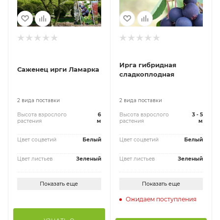
Ирга гибридная
Саженец ирги Ламарка
сладкоплодная
2 вида поставки
2 вида поставки
Высота взрослого
6
Высота взрослого
3 - 5
растения
м
растения
м
Цвет соцветий
Белый
Цвет соцветий
Белый
Цвет листьев
Зеленый
Цвет листьев
Зеленый
Показать еще
Показать еще
Ожидаем поступления