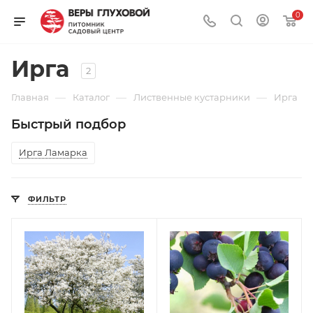
0
Ирга
2
—
—
—
Главная
Каталог
Лиственные кустарники
Ирга
Быстрый подбор
Ирга Ламарка
ФИЛЬТР