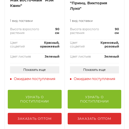
Мак восточный "Мэй
"Принц. Виктория
Квин"
Луиз"
1 вид поставки
1 вид поставки
Высота взрослого
90
Высота взрослого
90
растения
см
растения
см
Цвет
Красный,
Цвет
Кремовый,
соцветий
оранжевый
соцветий
розовый
Цвет листьев
Зеленый
Цвет листьев
Зеленый
Показать еще
Показать еще
Ожидаем поступления
Ожидаем поступления
УЗНАТЬ О
УЗНАТЬ О
ПОСТУПЛЕНИИ
ПОСТУПЛЕНИИ
ЗАКАЗАТЬ ОПТОМ
ЗАКАЗАТЬ ОПТОМ