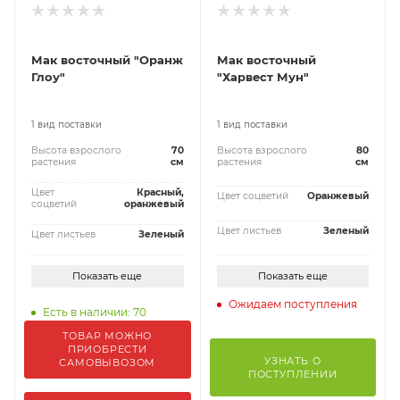
Мак восточный "Оранж
Мак восточный
Глоу"
"Харвест Мун"
1 вид поставки
1 вид поставки
Высота взрослого
70
Высота взрослого
80
растения
см
растения
см
Цвет
Красный,
Цвет соцветий
Оранжевый
соцветий
оранжевый
Цвет листьев
Зеленый
Цвет листьев
Зеленый
Показать еще
Показать еще
Ожидаем поступления
Есть в наличии: 70
ТОВАР МОЖНО
ПРИОБРЕСТИ
УЗНАТЬ О
САМОВЫВОЗОМ
ПОСТУПЛЕНИИ