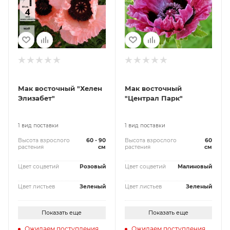
Мак восточный "Хелен
Мак восточный
Элизабет"
"Централ Парк"
1 вид поставки
1 вид поставки
Высота взрослого
60 - 90
Высота взрослого
60
растения
см
растения
см
Цвет соцветий
Розовый
Цвет соцветий
Малиновый
Цвет листьев
Зеленый
Цвет листьев
Зеленый
Показать еще
Показать еще
Ожидаем поступления
Ожидаем поступления