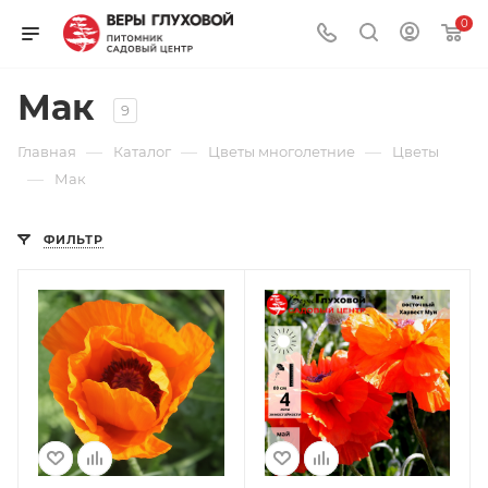
0
Мак
9
—
—
—
Главная
Каталог
Цветы многолетние
Цветы
—
Мак
ФИЛЬТР