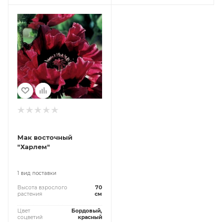
Мак восточный
"Харлем"
1 вид поставки
Высота взрослого
70
растения
см
Цвет
Бордовый,
соцветий
красный