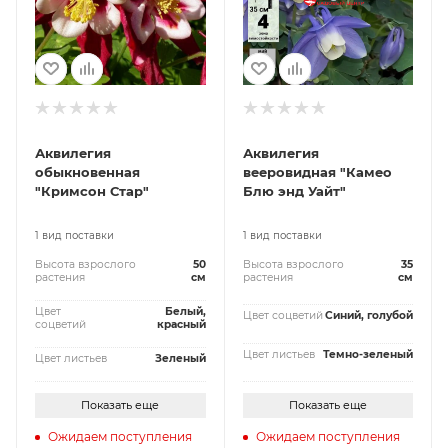
Аквилегия
Аквилегия
обыкновенная
вееровидная "Камео
"Кримсон Стар"
Блю энд Уайт"
1 вид поставки
1 вид поставки
Высота взрослого
50
Высота взрослого
35
растения
см
растения
см
Цвет
Белый,
Цвет соцветий
Синий, голубой
соцветий
красный
Цвет листьев
Темно-зеленый
Цвет листьев
Зеленый
Показать еще
Показать еще
Ожидаем поступления
Ожидаем поступления