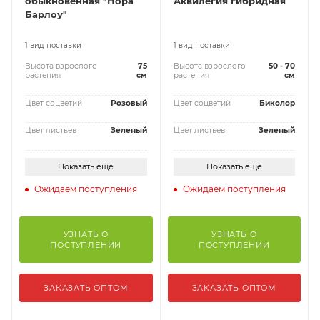
обыкновенная "Нора
Аквилегия гибридная
Барлоу"
1 вид поставки
1 вид поставки
Высота взрослого
75
Высота взрослого
50 - 70
растения
см
растения
см
Цвет соцветий
Розовый
Цвет соцветий
Биколор
Цвет листьев
Зеленый
Цвет листьев
Зеленый
Показать еще
Показать еще
Ожидаем поступления
Ожидаем поступления
УЗНАТЬ О
УЗНАТЬ О
ПОСТУПЛЕНИИ
ПОСТУПЛЕНИИ
ЗАКАЗАТЬ ОПТОМ
ЗАКАЗАТЬ ОПТОМ