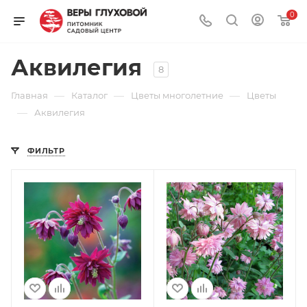
0
Аквилегия
8
—
—
—
Главная
Каталог
Цветы многолетние
Цветы
—
Аквилегия
ФИЛЬТР