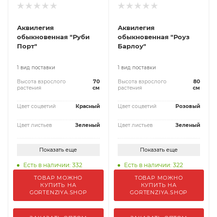
Аквилегия
Аквилегия
обыкновенная "Руби
обыкновенная "Роуз
Порт"
Барлоу"
1 вид поставки
1 вид поставки
Высота взрослого
70
Высота взрослого
80
растения
см
растения
см
Цвет соцветий
Красный
Цвет соцветий
Розовый
Цвет листьев
Зеленый
Цвет листьев
Зеленый
Показать еще
Показать еще
Есть в наличии: 332
Есть в наличии: 322
ТОВАР МОЖНО
ТОВАР МОЖНО
КУПИТЬ НА
КУПИТЬ НА
GORTENZIYA.SHOP
GORTENZIYA.SHOP