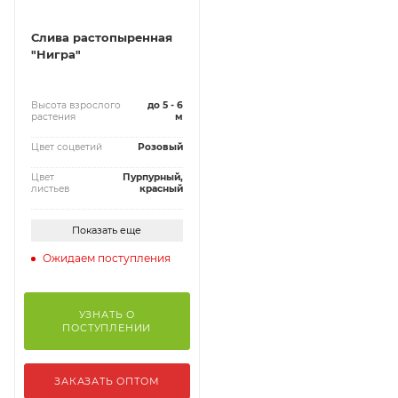
Слива растопыренная
"Нигра"
Высота взрослого
до 5 - 6
растения
м
Цвет соцветий
Розовый
Цвет
Пурпурный,
листьев
красный
Показать еще
Ожидаем поступления
УЗНАТЬ О
ПОСТУПЛЕНИИ
ЗАКАЗАТЬ ОПТОМ