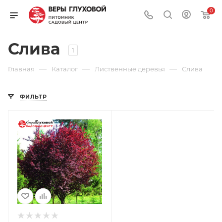
0
Слива
1
—
—
—
Главная
Каталог
Лиственные деревья
Слива
ФИЛЬТР