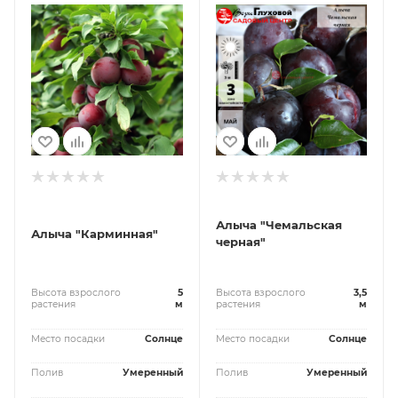
Алыча "Чемальская
Алыча "Карминная"
черная"
Высота взрослого
5
Высота взрослого
3,5
растения
м
растения
м
Место посадки
Солнце
Место посадки
Солнце
Полив
Умеренный
Полив
Умеренный