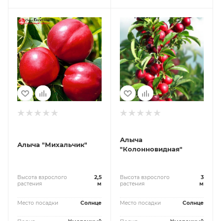
Алыча
Алыча "Михальчик"
"Колонновидная"
Высота взрослого
2,5
Высота взрослого
3
растения
м
растения
м
Место посадки
Солнце
Место посадки
Солнце