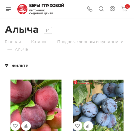
0
Алыча
14
—
—
Главная
Каталог
Плодовые деревья и кустарники
—
Алыча
ФИЛЬТР