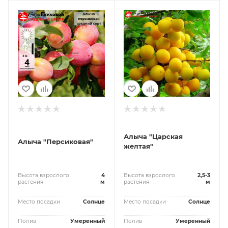
Алыча "Царская
Алыча "Персиковая"
желтая"
Высота взрослого
4
Высота взрослого
2,5-3
растения
м
растения
м
Место посадки
Солнце
Место посадки
Солнце
Полив
Умеренный
Полив
Умеренный