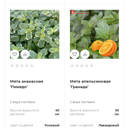
Мята ананасная
Мята апельсиновая
‘Пинедо’
‘Гранада’
2 вида поставки
2 вида поставки
Высота взрослого
40
Высота взрослого
50
растения
см
растения
см
Цвет соцветий
Розовый
Цвет соцветий
Лавандовый