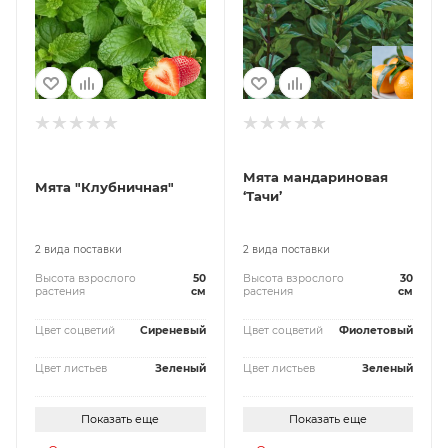
Мята мандариновая
Мята "Клубничная"
‘Тачи’
2 вида поставки
2 вида поставки
Высота взрослого
50
Высота взрослого
30
растения
см
растения
см
Цвет соцветий
Сиреневый
Цвет соцветий
Фиолетовый
Цвет листьев
Зеленый
Цвет листьев
Зеленый
Показать еще
Показать еще