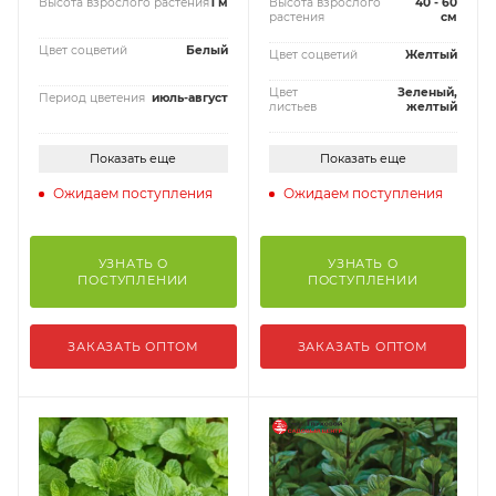
Высота взрослого растения
1 м
Высота взрослого
40 - 60
растения
см
Цвет соцветий
Белый
Цвет соцветий
Желтый
Цвет
Зеленый,
Период цветения
июль-август
листьев
желтый
Показать еще
Показать еще
Ожидаем поступления
Ожидаем поступления
УЗНАТЬ О
УЗНАТЬ О
ПОСТУПЛЕНИИ
ПОСТУПЛЕНИИ
ЗАКАЗАТЬ ОПТОМ
ЗАКАЗАТЬ ОПТОМ