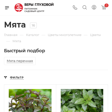
0
Мята
16
—
—
—
Главная
Каталог
Цветы многолетние
Цветы
—
Мята
Быстрый подбор
Мята перечная
ФИЛЬТР