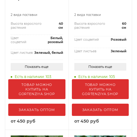
2 вида поставки
2 вида поставки
Высота взрослого
40
Высота взрослого
60
растения
см
растения
см
Цвет
Белый,
Цвет соцветий
Розовый
соцветий
розовый
Цвет листьев
Зеленый
Цвет листьев
Зеленый, белый
Показать еще
Показать еще
Есть в наличии: 103
Есть в наличии: 105
ТОВАР МОЖНО
ТОВАР МОЖНО
КУПИТЬ НА
КУПИТЬ НА
GORTENZIYA.SHOP
GORTENZIYA.SHOP
ЗАКАЗАТЬ ОПТОМ
ЗАКАЗАТЬ ОПТОМ
от
450 руб
от
450 руб