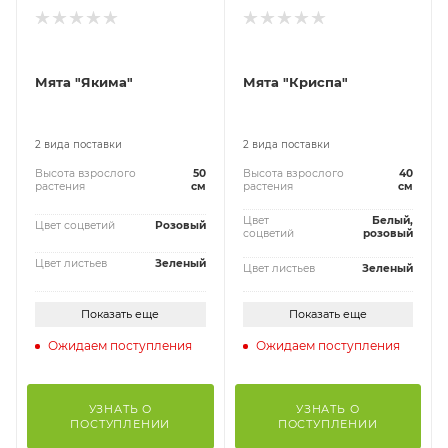
Мята "Якима"
Мята "Криспа"
2 вида поставки
2 вида поставки
Высота взрослого
50
Высота взрослого
40
растения
см
растения
см
Цвет
Белый,
Цвет соцветий
Розовый
соцветий
розовый
Цвет листьев
Зеленый
Цвет листьев
Зеленый
Показать еще
Показать еще
Ожидаем поступления
Ожидаем поступления
УЗНАТЬ О
УЗНАТЬ О
ПОСТУПЛЕНИИ
ПОСТУПЛЕНИИ