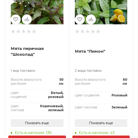
Мята перечная
Мята "Лимон"
"Шоколад"
1 вид поставки
2 вида поставки
Высота взрослого
50
Высота взрослого
60
растения
см
растения
см
Цвет
Белый,
Цвет соцветий
Розовый
соцветий
розовый
Цвет
Коричневый,
Цвет листьев
Зеленый
листьев
зеленый
Показать еще
Показать еще
Есть в наличии: 136
Есть в наличии: 43