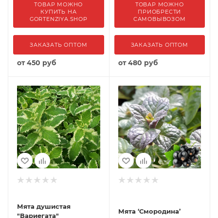
ТОВАР МОЖНО
ТОВАР МОЖНО
КУПИТЬ НА
ПРИОБРЕСТИ
GORTENZIYA.SHOP
САМОВЫВОЗОМ
ЗАКАЗАТЬ ОПТОМ
ЗАКАЗАТЬ ОПТОМ
от
450 руб
от
480 руб
Мята душистая
Мята ‘Смородина’
"Вариегата"