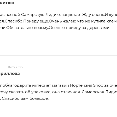
икитюк
вас весной Самарскую Лидию, зацветает.Жду очень.И куп
ся.Спасибо.Приеду еще.Очень жалею что не купила клем
ели.Обязательно возьму.Осенью приеду за деревьями.
–
Ь
16.07.2025
ириллова
 поблагодарить интернет магазин Нортензия Shop за оч
хочу сказать об упаковке, она отличная. Самарская Лид
. Спасибо вам большое.