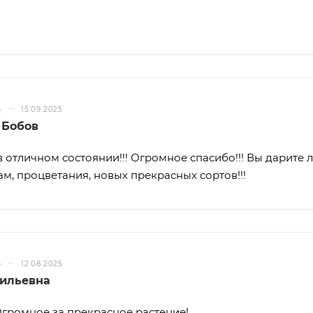
–
Ь
15.09.2025
 Бобов
 отличном состоянии!!! Огромное спасибо!!! Вы дарите лю
ам, процветания, новых прекрасных сортов!!!
–
Ь
12.08.2025
сильевна
громное за прекрасное растение!