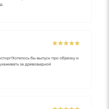
д.
сторг!Хотелось бы выпуск про обрезку и
 ухаживать за древовидной