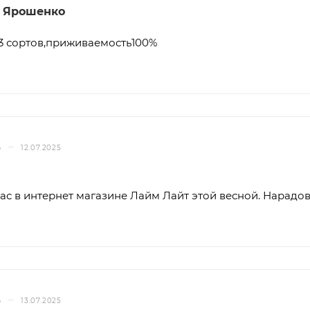
 Ярошенко
13 сортов,приживаемость100%
–
Ь
12.07.2025
ас в интернет магазине Лайм Лайт этой весной. Нарадовать
–
Ь
13.07.2025