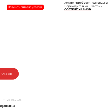
Хотите приобрести саженцы о
Переходите в наш магазин
Получить оптовые условия
GORTENZIYA.SHOP
Й ОТЗЫВ
–
Ь
28.10.2025
веркина