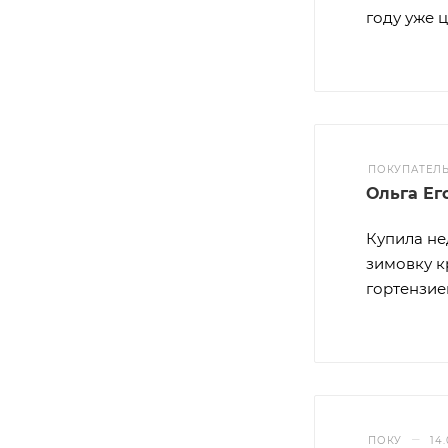
году уже 
ПОКУПАТЕЛ
Ольга Ег
Купила не
зимовку к
гортензие
–
ПОКУ
14