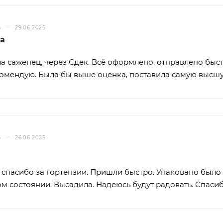
–
Ь
29.06.2025
na
а саженец, через Сдек. Всё оформлено, отправлено бы
комендую. Была бы выше оценка, поставила самую высш
–
Ь
26.06.2025
спасибо за гортензии. Пришли быстро. Упаковано было
м состоянии. Высадила. Надеюсь будут радовать. Спаси