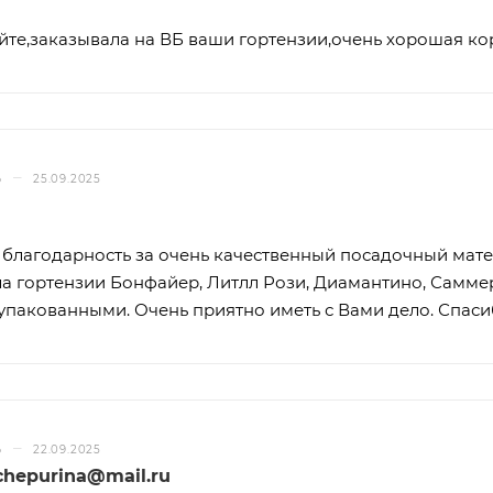
йте,заказывала на ВБ ваши гортензии,очень хорошая ко
–
Ь
25.09.2025
благодарность за очень качественный посадочный мате
а гортензии Бонфайер, Литлл Рози, Диамантино, Саммер 
упакованными. Очень приятно иметь с Вами дело. Спаси
–
Ь
22.09.2025
.chepurina@mail.ru