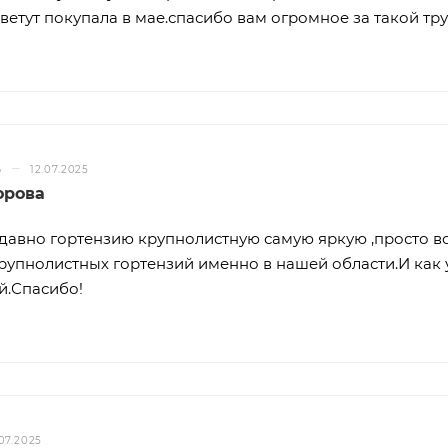
цветут покупала в мае.спасибо вам огромное за такой тру
–
Ь
12.07.2025
орова
давно гортензию крупнолистную самую яркую ,просто во
рупнолистных гортензий именно в нашей области.И как
й.Спасибо!
.07.2025