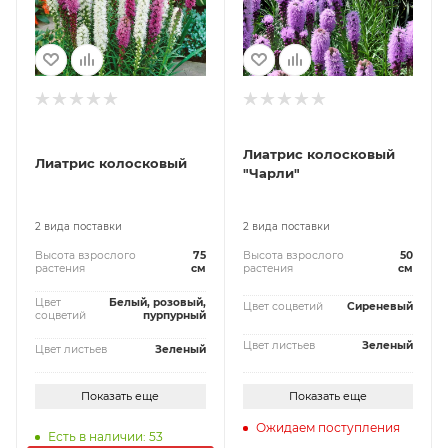
Лиатрис колосковый
Лиатрис колосковый
"Чарли"
2 вида поставки
2 вида поставки
Высота взрослого
75
Высота взрослого
50
растения
см
растения
см
Цвет
Белый, розовый,
Цвет соцветий
Сиреневый
соцветий
пурпурный
Цвет листьев
Зеленый
Цвет листьев
Зеленый
Показать еще
Показать еще
Ожидаем поступления
Есть в наличии: 53