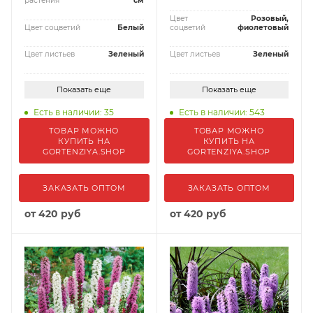
растения
см
Цвет
Розовый,
Цвет соцветий
Белый
соцветий
фиолетовый
Цвет листьев
Зеленый
Цвет листьев
Зеленый
Показать еще
Показать еще
Есть в наличии: 35
Есть в наличии: 543
ТОВАР МОЖНО
ТОВАР МОЖНО
КУПИТЬ НА
КУПИТЬ НА
GORTENZIYA.SHOP
GORTENZIYA.SHOP
ЗАКАЗАТЬ ОПТОМ
ЗАКАЗАТЬ ОПТОМ
от
420 руб
от
420 руб