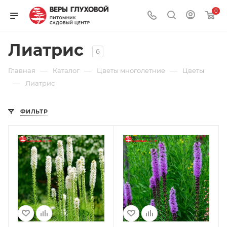
0
Лиатрис
6
—
—
—
Главная
Каталог
Цветы многолетние
Цветы
—
Лиатрис
ФИЛЬТР