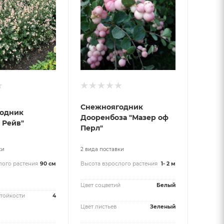
Снежноягодник
одник
Дооренбоза "Мазер оф
 Рейв"
Перл"
ки
2 вида поставки
лого растения
90 см
Высота взрослого растения
1- 2 м
Цвет соцветий
Белый
тойкости
4
Цвет листьев
Зеленый