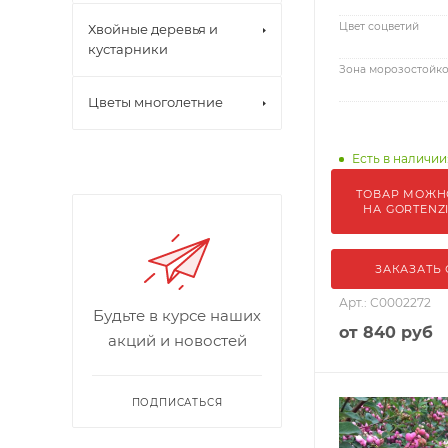
Цвет соцветий
Хвойные деревья и
кустарники
Зона морозостойко
Цветы многолетние
Есть в наличии
ТОВАР МОЖН
НА GORTENZ
ЗАКАЗАТЬ
Арт.: С0002272
Будьте в курсе наших
от
840 руб
акций и новостей
ПОДПИСАТЬСЯ