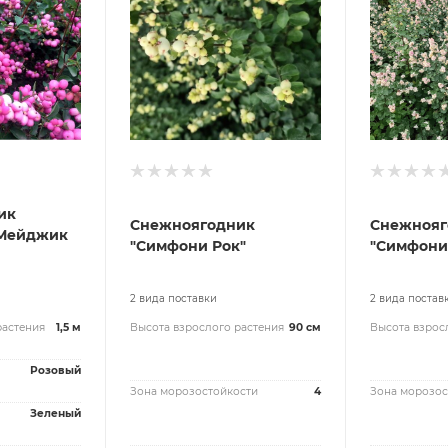
ик
Снежноягодник
Снежнояг
"Мейджик
"Симфони Рок"
"Симфони
2 вида поставки
2 вида постав
растения
1,5 м
Высота взрослого растения
90 см
Высота взрос
Розовый
Зона морозостойкости
4
Зона морозос
Зеленый