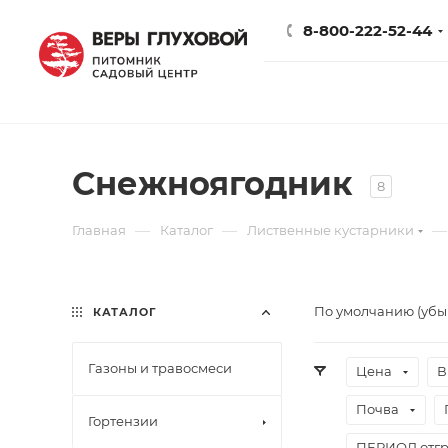
8-800-222-52-44
Снежноягодник
8
—
—
—
Главная
Каталог
Лиственные кустарники
По умолчанию (уб
КАТАЛОГ
Газоны и травосмеси
Цена
В
Почва
Гортензии
ПЕРИОД отгр