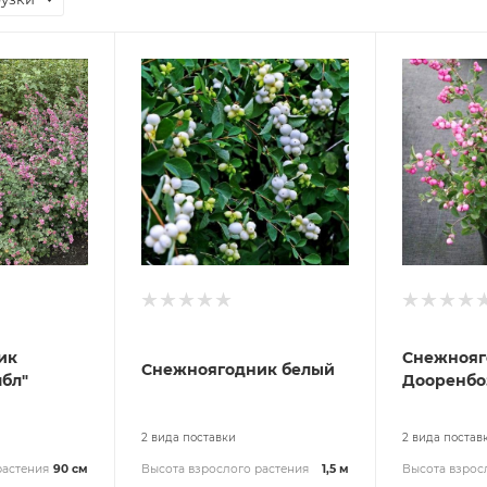
ик
Снежнояг
Снежноягодник белый
бл"
Дооренбоз
2 вида поставки
2 вида постав
растения
90 см
Высота взрослого растения
1,5 м
Высота взрос