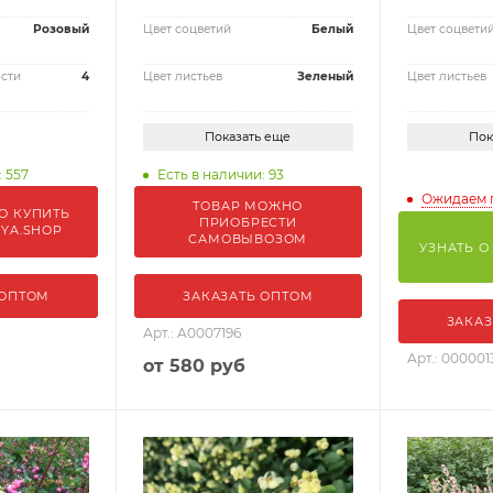
Розовый
Цвет соцветий
Белый
Цвет соцвети
сти
4
Цвет листьев
Зеленый
Цвет листьев
Показать еще
Пок
: 557
Есть в наличии: 93
Ожидаем 
ТОВАР МОЖНО
О КУПИТЬ
ПРИОБРЕСТИ
IYA.SHOP
САМОВЫВОЗОМ
УЗНАТЬ О
 ОПТОМ
ЗАКАЗАТЬ ОПТОМ
ЗАКАЗ
Арт.: A0007196
Арт.: 000001
от
580 руб