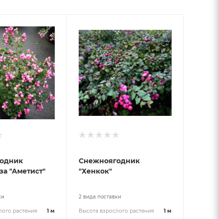
одник
Снежноягодник
а "Аметист"
"Хенкок"
ки
2 вида поставки
лого растения
1 м
Высота взрослого растения
1 м