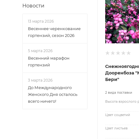
Новости
13 марта 2026
Весеннее черенкование
гортензий, сезон 2026
5 марта 2026
Весенний марафон
гортензий
Снежноягодн
Дооренбоза 
Бери"
3 марта 2026
До Международного
2 вида поставки
Женского Дня осталось
всего ничего!
Высота взрослого 
Цвет соцветий
Цвет листьев