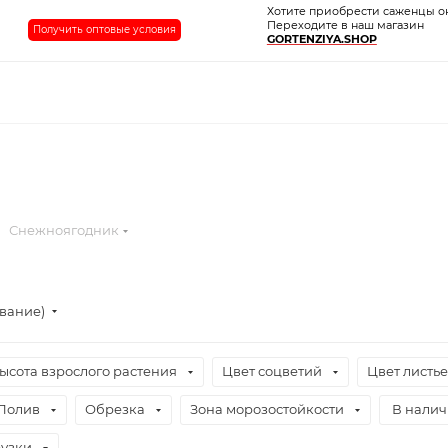
Хотите приобрести саженцы о
Переходите в наш магазин
Получить оптовые условия
GORTENZIYA.SHOP
Снежноягодник
ывание)
ысота взрослого растения
Цвет соцветий
Цвет листь
Полив
Обрезка
Зона морозостойкости
В нали
узки