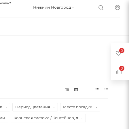
нлайн?
Нижний Новгород
0
0
ев
Период цветения
Место посадки
чии
Корневая система / Контейнер, л