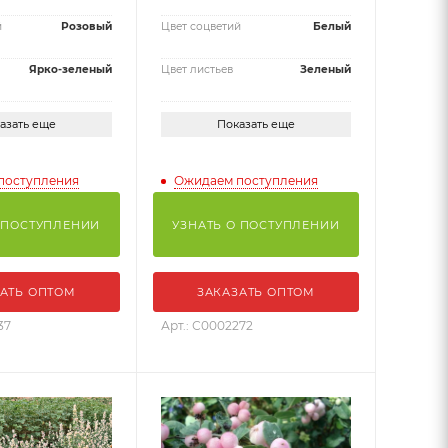
й
Розовый
Цвет соцветий
Белый
Ярко-зеленый
Цвет листьев
Зеленый
азать еще
Показать еще
поступления
Ожидаем поступления
 ПОСТУПЛЕНИИ
УЗНАТЬ О ПОСТУПЛЕНИИ
АТЬ ОПТОМ
ЗАКАЗАТЬ ОПТОМ
37
Арт.: С0002272