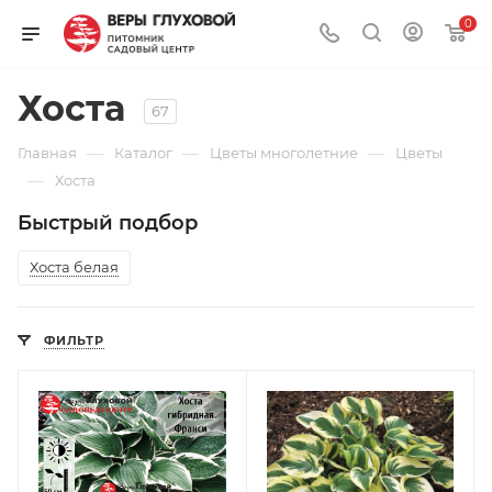
0
Хоста
67
—
—
—
Главная
Каталог
Цветы многолетние
Цветы
—
Хоста
Быстрый подбор
Хоста белая
ФИЛЬТР