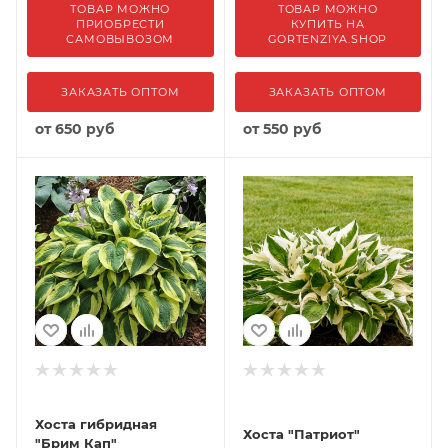
ТОВАР МОЖНО
ТОВАР МОЖНО
ПРИОБРЕСТИ
КУПИТЬ НА
САМОВЫВОЗОМ
GORTENZIYA.SHOP
ЗАКАЗАТЬ ОПТОМ
ЗАКАЗАТЬ ОПТОМ
от
650 руб
от
550 руб
Хоста гибридная
Хоста "Патриот"
"Брим Кап"