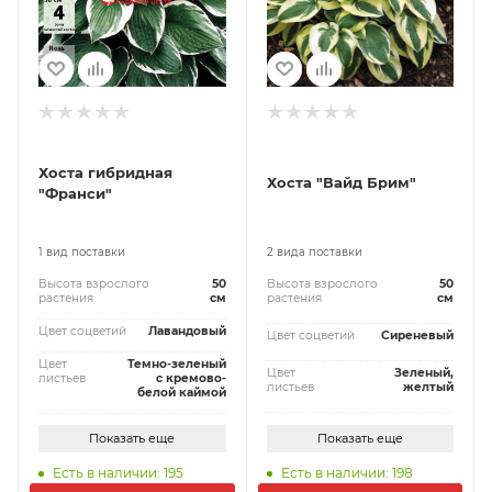
Хоста гибридная
Хоста "Вайд Брим"
"Франси"
1 вид поставки
2 вида поставки
Высота взрослого
50
Высота взрослого
50
растения
см
растения
см
Цвет соцветий
Лавандовый
Цвет соцветий
Сиреневый
Цвет
Темно-зеленый
Цвет
Зеленый,
листьев
с кремово-
листьев
желтый
белой каймой
Показать еще
Показать еще
Есть в наличии: 195
Есть в наличии: 198