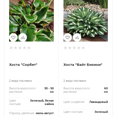
Хоста "Сорбет"
Хоста "Вайт Бикини"
2 вида поставки
2 вида поставки
Высота взрослого
30 - 50
Высота взрослого
60
растения
см
растения
см
Цвет
Зеленый, белая
Цвет соцветий
Лавандовый
листьев
кайма
Цвет листьев
Зеленый
Период цветения
июль-август