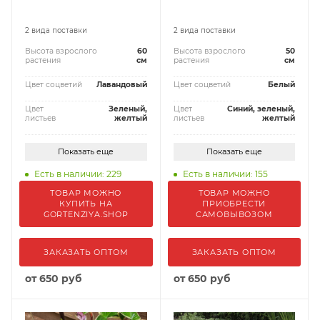
2 вида поставки
2 вида поставки
Высота взрослого
60
Высота взрослого
50
растения
см
растения
см
Цвет соцветий
Лавандовый
Цвет соцветий
Белый
Цвет
Зеленый,
Цвет
Синий, зеленый,
листьев
желтый
листьев
желтый
Показать еще
Показать еще
Есть в наличии: 229
Есть в наличии: 155
ТОВАР МОЖНО
ТОВАР МОЖНО
КУПИТЬ НА
ПРИОБРЕСТИ
GORTENZIYA.SHOP
САМОВЫВОЗОМ
ЗАКАЗАТЬ ОПТОМ
ЗАКАЗАТЬ ОПТОМ
от
650 руб
от
650 руб