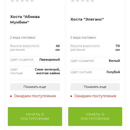
Хоста "Абиква
Хоста "Элеганс"
Мунбим"
2 вида поставки
2 вида поставки
Высота взрослого
40
Высота взрослого
70
растения
см
растения
см
Цвет соцветий
Лавандовый
Цвет соцветий
Белый
Цвет
Сине-зеленый,
Цвет листьев
Голубой
листьев
желтая кайма
Показать еще
Показать еще
Ожидаем поступления
Ожидаем поступления
УЗНАТЬ О
УЗНАТЬ О
ПОСТУПЛЕНИИ
ПОСТУПЛЕНИИ