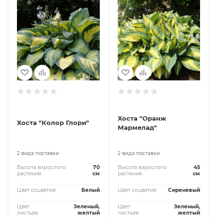
Хоста "Оранж
Хоста "Колор Глори"
Мармелад"
2 вида поставки
2 вида поставки
Высота взрослого
70
Высота взрослого
45
растения
см
растения
см
Цвет соцветий
Белый
Цвет соцветий
Сиреневый
Цвет
Зеленый,
Цвет
Зеленый,
листьев
желтый
листьев
желтый