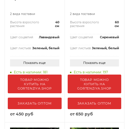
2 вида поставки
2 вида поставки
Высота взрослого
40
Высота взрослого
60
растения
см
растения
см
Цвет соцветий
Лавандовый
Цвет соцветий
Сиреневый
Цвет листьев
Зеленый, белый
Цвет листьев
Зеленый, белый
Показать еще
Показать еще
Есть в наличии: 181
Есть в наличии: 197
ТОВАР МОЖНО
ТОВАР МОЖНО
КУПИТЬ НА
КУПИТЬ НА
GORTENZIYA.SHOP
GORTENZIYA.SHOP
ЗАКАЗАТЬ ОПТОМ
ЗАКАЗАТЬ ОПТОМ
от
450 руб
от
650 руб