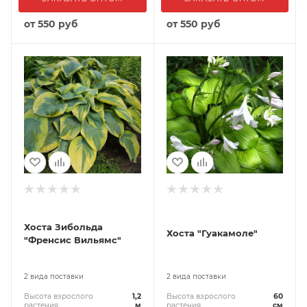
от
550 руб
от
550 руб
Хоста Зибольда
Хоста "Гуакамоле"
"Френсис Вильямс"
2 вида поставки
2 вида поставки
Высота взрослого
1,2
Высота взрослого
60
растения
м
растения
см