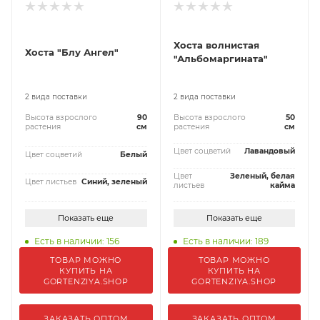
Хоста волнистая
Хоста "Блу Ангел"
"Альбомаргината"
2 вида поставки
2 вида поставки
Высота взрослого
90
Высота взрослого
50
растения
см
растения
см
Цвет соцветий
Лавандовый
Цвет соцветий
Белый
Цвет
Зеленый, белая
Цвет листьев
Синий, зеленый
листьев
кайма
Показать еще
Показать еще
Есть в наличии: 156
Есть в наличии: 189
ТОВАР МОЖНО
ТОВАР МОЖНО
КУПИТЬ НА
КУПИТЬ НА
GORTENZIYA.SHOP
GORTENZIYA.SHOP
ЗАКАЗАТЬ ОПТОМ
ЗАКАЗАТЬ ОПТОМ