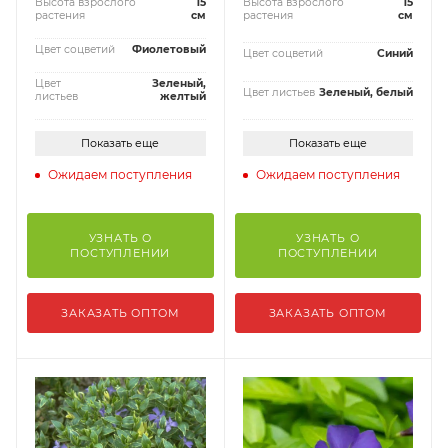
Высота взрослого
15
Высота взрослого
15
растения
см
растения
см
Цвет соцветий
Фиолетовый
Цвет соцветий
Синий
Цвет
Зеленый,
Цвет листьев
Зеленый, белый
листьев
желтый
Показать еще
Показать еще
Ожидаем поступления
Ожидаем поступления
УЗНАТЬ О
УЗНАТЬ О
ПОСТУПЛЕНИИ
ПОСТУПЛЕНИИ
ЗАКАЗАТЬ ОПТОМ
ЗАКАЗАТЬ ОПТОМ