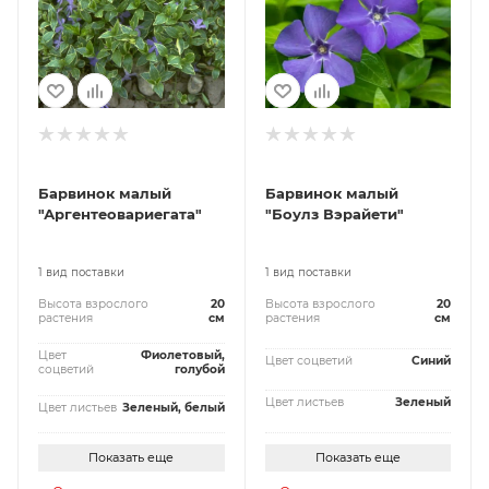
Барвинок малый
Барвинок малый
"Аргентеовариегата"
"Боулз Вэрайети"
1 вид поставки
1 вид поставки
Высота взрослого
20
Высота взрослого
20
растения
см
растения
см
Цвет
Фиолетовый,
Цвет соцветий
Синий
соцветий
голубой
Цвет листьев
Зеленый
Цвет листьев
Зеленый, белый
Показать еще
Показать еще