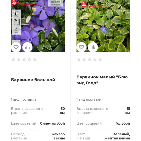
Барвинок малый "Блю
Барвинок большой
энд Голд"
1 вид поставки
1 вид поставки
Высота взрослого
30
Высота взрослого
15
растения
см
растения
см
Цвет соцветий
Сине-голубой
Цвет соцветий
Голубой
Период
начало
Цвет
Зеленый,
цветения
весны
листьев
желтая кайма