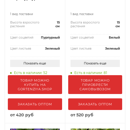
1 вид поставки
1 вид поставки
Высота взрослого
15
Высота взрослого
15
растения
см
растения
см
Цвет соцветий
Пурпурный
Цвет соцветий
Белый
Цвет листьев
Зеленый
Цвет листьев
Зеленый
Показать еще
Показать еще
Есть в наличии: 52
Есть в наличии: 81
ТОВАР МОЖНО
ТОВАР МОЖНО
КУПИТЬ НА
ПРИОБРЕСТИ
GORTENZIYA.SHOP
САМОВЫВОЗОМ
ЗАКАЗАТЬ ОПТОМ
ЗАКАЗАТЬ ОПТОМ
от
420 руб
от
520 руб