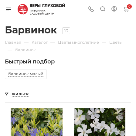
0
Барвинок
13
—
—
—
Главная
Каталог
Цветы многолетние
Цветы
—
Барвинок
Быстрый подбор
Барвинок малый
ФИЛЬТР