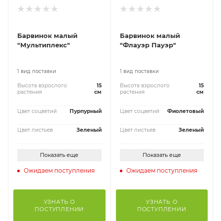
Барвинок малый
Барвинок малый
"Мультиплекс"
"Флауэр Пауэр"
1 вид поставки
1 вид поставки
Высота взрослого
15
Высота взрослого
15
растения
см
растения
см
Цвет соцветий
Пурпурный
Цвет соцветий
Фиолетовый
Цвет листьев
Зеленый
Цвет листьев
Зеленый
Показать еще
Показать еще
Ожидаем поступления
Ожидаем поступления
УЗНАТЬ О
УЗНАТЬ О
ПОСТУПЛЕНИИ
ПОСТУПЛЕНИИ