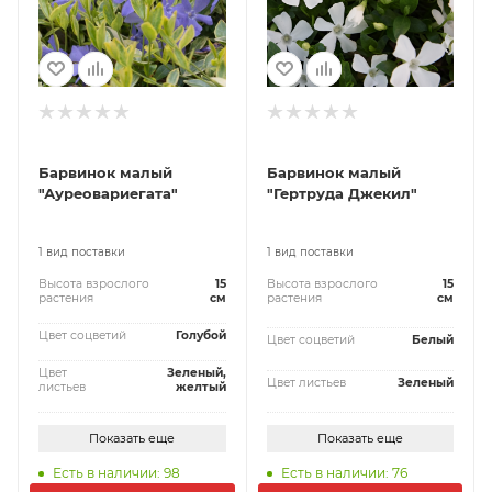
Барвинок малый
Барвинок малый
"Ауреовариегата"
"Гертруда Джекил"
1 вид поставки
1 вид поставки
Высота взрослого
15
Высота взрослого
15
растения
см
растения
см
Цвет соцветий
Голубой
Цвет соцветий
Белый
Цвет
Зеленый,
Цвет листьев
Зеленый
листьев
желтый
Показать еще
Показать еще
Есть в наличии: 98
Есть в наличии: 76