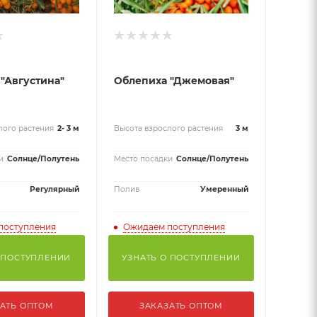
"Августина"
Облепиха "Джемовая"
лого растения
2- 3 м
Высота взрослого растения
3 м
и
Солнце/Полутень
Место посадки
Солнце/Полутень
Регулярный
Полив
Умеренный
поступления
Ожидаем поступления
 ПОСТУПЛЕНИИ
УЗНАТЬ О ПОСТУПЛЕНИИ
АТЬ ОПТОМ
ЗАКАЗАТЬ ОПТОМ