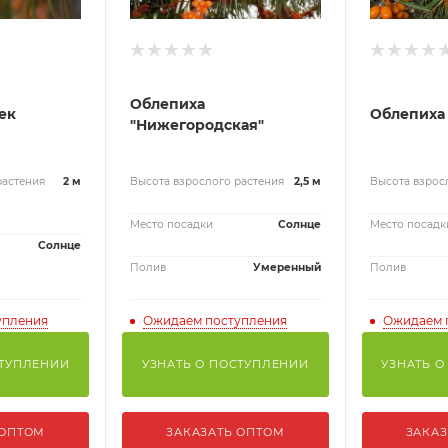
Облепиха
ек
Облепиха 
"Нижегородская"
растения
2 м
Высота взрослого растения
2,5 м
Высота взрос
Место посадки
Солнце
Место посадк
Солнце
Полив
Умеренный
Полив
упления
Ожидаем поступления
Ожидаем 
СТУПЛЕНИИ
УЗНАТЬ О ПОСТУПЛЕНИИ
УЗНАТЬ О
 ОПТОМ
ЗАКАЗАТЬ ОПТОМ
ЗАКАЗ