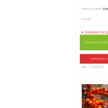
Место посадки
Сол
Полив
Ожидаем пост
УЗНАТЬ О ПО
ЗАКАЗАТЬ
Арт.: С0008327