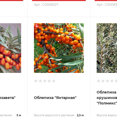
Арт.: С0008327
Арт.: С0008
Облепиха
изавета"
Облепиха "Янтарная"
крушинов
"Полмикс
растения
3 м
Высота взрослого растения
2,5 м
Высота взрос