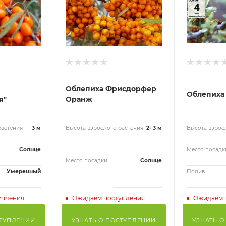
Облепиха Фрисдорфер
Облепиха 
я"
Оранж
растения
3 м
Высота взрослого растения
2- 3 м
Высота взрос
Солнце
Место посадк
Место посадки
Солнце
Умеренный
Полив
упления
Ожидаем поступления
Ожидаем 
СТУПЛЕНИИ
УЗНАТЬ О ПОСТУПЛЕНИИ
УЗНАТЬ О