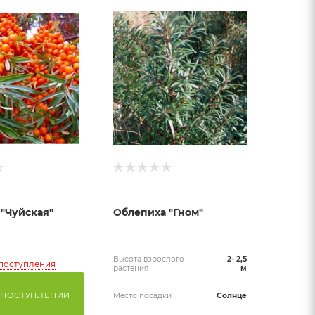
"Чуйская"
Облепиха "Гном"
Высота взрослого
2- 2,5
поступления
растения
м
 ПОСТУПЛЕНИИ
Место посадки
Солнце