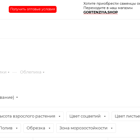
Хотите приобрести саженцы о
Переходите в наш магазин
Получить оптовые условия
GORTENZIYA.SHOP
—
ики
Облепиха
ывание)
ысота взрослого растения
Цвет соцветий
Цвет листь
Полив
Обрезка
Зона морозостойкости