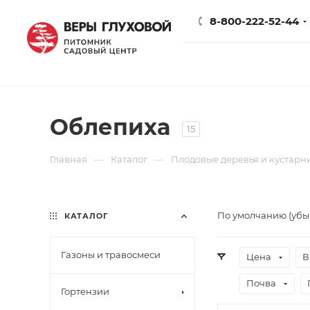
8-800-222-52-44
Облепиха
15
—
—
Главная
Каталог
Плодовые деревья и кустарн
По умолчанию (уб
КАТАЛОГ
Газоны и травосмеси
Цена
В
Почва
Гортензии