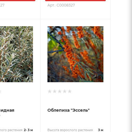
327
Арт.: С0008327
идная
Облепиха "Эссель"
"
лого растения
2- 3 м
Высота взрослого растения
3 м