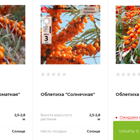
оматная"
Облепиха "Солнечная"
Облепиха 
2,5-2,8
Высота взрослого
2,5-2,8
Ожидаем 
м
растения
м
УЗНАТЬ О
Солнце
Место посадки
Солнце