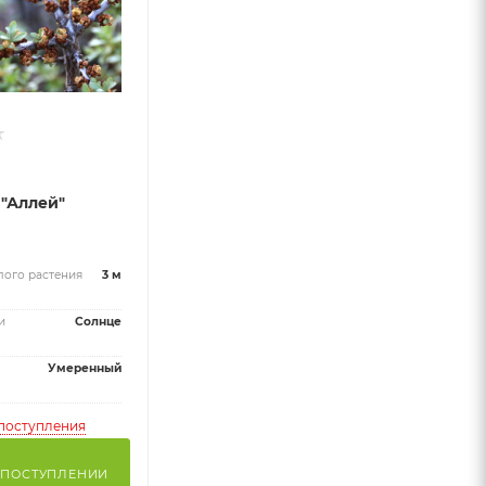
"Аллей"
лого растения
3 м
и
Солнце
Умеренный
поступления
 ПОСТУПЛЕНИИ