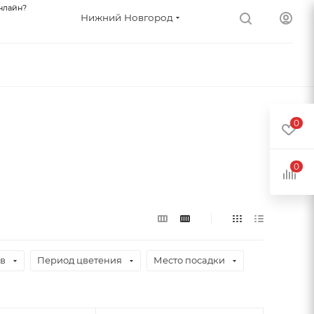
нлайн?
Нижний Новгород
0
0
ев
Период цветения
Место посадки