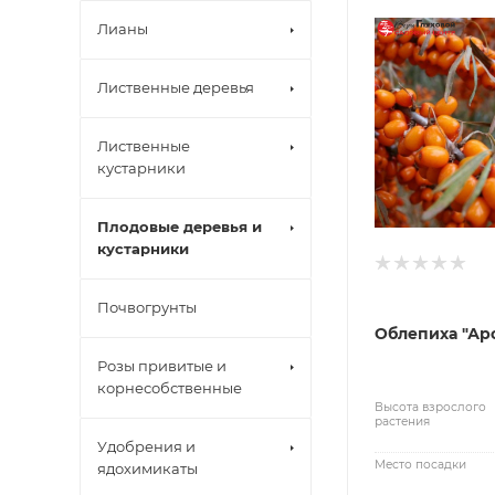
Лианы
Лиственные деревья
Лиственные
кустарники
Плодовые деревья и
кустарники
Почвогрунты
Облепиха "Ар
Розы привитые и
корнесобственные
Высота взрослого
растения
Удобрения и
Место посадки
ядохимикаты