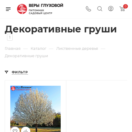
0
Декоративные груши
1
—
—
—
Главная
Каталог
Лиственные деревья
Декоративные груши
ФИЛЬТР