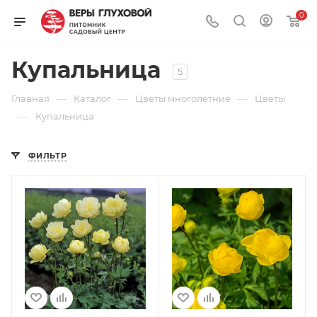
0
Купальница
5
—
—
—
Главная
Каталог
Цветы многолетние
Цветы
—
Купальница
ФИЛЬТР