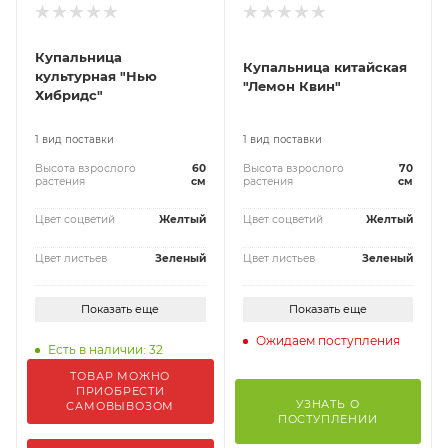
Купальница
Купальница китайская
культурная "Нью
"Лемон Квин"
Хибридс"
1 вид поставки
1 вид поставки
Высота взрослого
60
Высота взрослого
70
растения
см
растения
см
Цвет соцветий
Желтый
Цвет соцветий
Желтый
Цвет листьев
Зеленый
Цвет листьев
Зеленый
Показать еще
Показать еще
Ожидаем поступления
Есть в наличии: 32
ТОВАР МОЖНО
ПРИОБРЕСТИ
УЗНАТЬ О
САМОВЫВОЗОМ
ПОСТУПЛЕНИИ