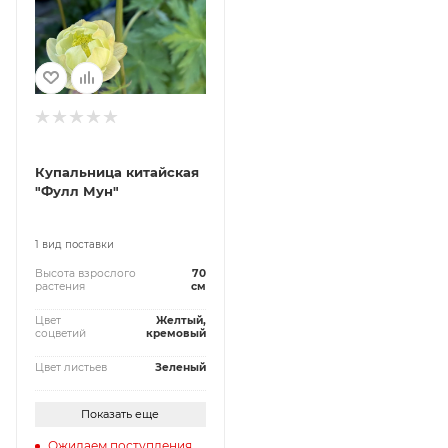
Купальница китайская
"Фулл Мун"
1 вид поставки
Высота взрослого
70
растения
см
Цвет
Желтый,
соцветий
кремовый
Цвет листьев
Зеленый
Показать еще
Ожидаем поступления